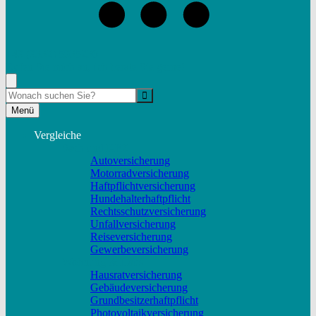
+49 (9332) 5935230
Rufen Sie mich an, ich berate Sie gerne!
Suche
Menü
Vergleiche
Sach und KFZ
Autoversicherung
Motorradversicherung
Haftpflichtversicherung
Hundehalterhaftpflicht
Rechtsschutzversicherung
Unfallversicherung
Reiseversicherung
Gewerbeversicherung
Wohnung & Haus
Hausratversicherung
Gebäudeversicherung
Grundbesitzerhaftpflicht
Photovoltaikversicherung