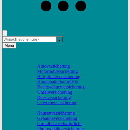
+49 (9332) 5935230
Rufen Sie mich an, ich berate Sie gerne!
Suche
Menü
Vergleiche
Sach und KFZ
Autoversicherung
Motorradversicherung
Haftpflichtversicherung
Hundehalterhaftpflicht
Rechtsschutzversicherung
Unfallversicherung
Reiseversicherung
Gewerbeversicherung
Wohnung & Haus
Hausratversicherung
Gebäudeversicherung
Grundbesitzerhaftpflicht
Photovoltaikversicherung