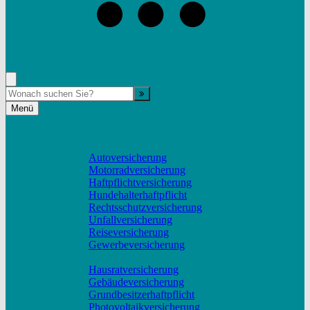
+49 (9332) 5935230
Rufen Sie mich an, ich berate Sie gerne!
Suche
Menü
Vergleiche
Sach und KFZ
Autoversicherung
Motorradversicherung
Haftpflichtversicherung
Hundehalterhaftpflicht
Rechtsschutzversicherung
Unfallversicherung
Reiseversicherung
Gewerbeversicherung
Wohnung & Haus
Hausratversicherung
Gebäudeversicherung
Grundbesitzerhaftpflicht
Photovoltaikversicherung