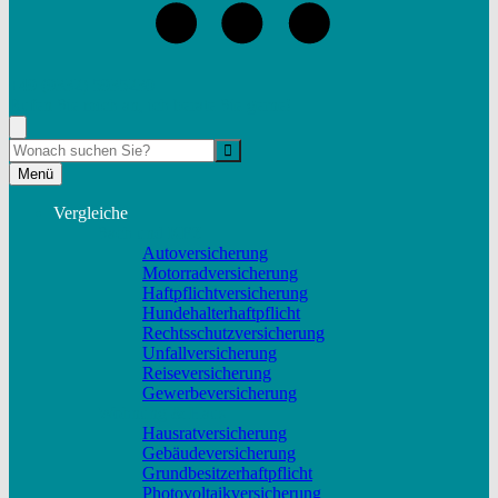
+49 (9332) 5935230
Rufen Sie mich an, ich berate Sie gerne!
Suche
Menü
Vergleiche
Sach und KFZ
Autoversicherung
Motorradversicherung
Haftpflichtversicherung
Hundehalterhaftpflicht
Rechtsschutzversicherung
Unfallversicherung
Reiseversicherung
Gewerbeversicherung
Wohnung & Haus
Hausratversicherung
Gebäudeversicherung
Grundbesitzerhaftpflicht
Photovoltaikversicherung