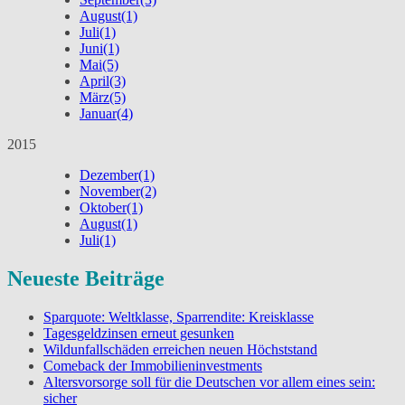
August
(1)
Juli
(1)
Juni
(1)
Mai
(5)
April
(3)
März
(5)
Januar
(4)
2015
Dezember
(1)
November
(2)
Oktober
(1)
August
(1)
Juli
(1)
Neueste Beiträge
Sparquote: Weltklasse, Sparrendite: Kreisklasse
Tagesgeldzinsen erneut gesunken
Wildunfallschäden erreichen neuen Höchststand
Comeback der Immobilieninvestments
Altersvorsorge soll für die Deutschen vor allem eines sein:
sicher