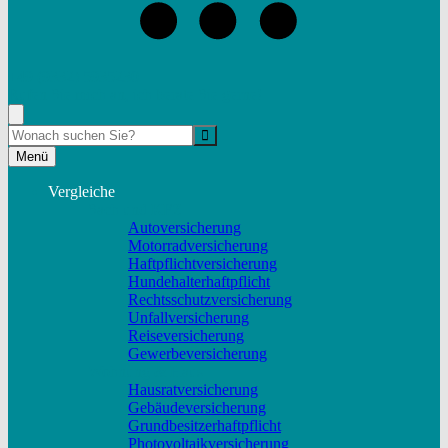
+49 (9332) 5935230
Rufen Sie mich an, ich berate Sie gerne!
Suche
Menü
Vergleiche
Sach und KFZ
Autoversicherung
Motorradversicherung
Haftpflichtversicherung
Hundehalterhaftpflicht
Rechtsschutzversicherung
Unfallversicherung
Reiseversicherung
Gewerbeversicherung
Wohnung & Haus
Hausratversicherung
Gebäudeversicherung
Grundbesitzerhaftpflicht
Photovoltaikversicherung