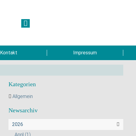
+49 (9332) 5935230
Rufen Sie mich an, ich berate Sie gerne!
Kontakt
Impressum
Kategorien
Allgemein
Newsarchiv
2026
April
(1)