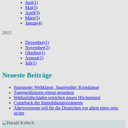
Juni
(1)
Mai
(5)
April
(3)
März
(5)
Januar
(4)
2015
Dezember
(1)
November
(2)
Oktober
(1)
August
(1)
Juli
(1)
Neueste Beiträge
Sparquote: Weltklasse, Sparrendite: Kreisklasse
Tagesgeldzinsen erneut gesunken
Wildunfallschäden erreichen neuen Höchststand
Comeback der Immobilieninvestments
Altersvorsorge soll für die Deutschen vor allem eines sein:
sicher