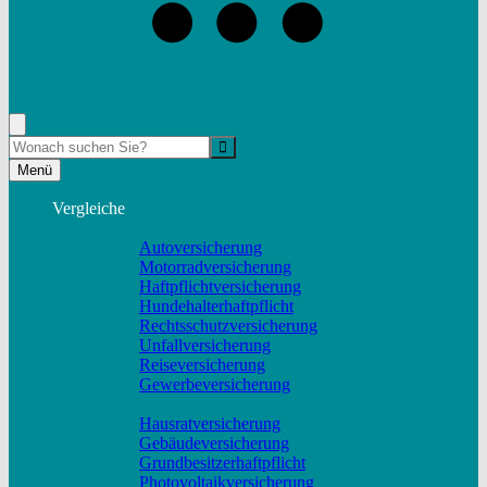
+49 (9332) 5935230
Rufen Sie mich an, ich berate Sie gerne!
Suche
Menü
Vergleiche
Sach und KFZ
Autoversicherung
Motorradversicherung
Haftpflichtversicherung
Hundehalterhaftpflicht
Rechtsschutzversicherung
Unfallversicherung
Reiseversicherung
Gewerbeversicherung
Wohnung & Haus
Hausratversicherung
Gebäudeversicherung
Grundbesitzerhaftpflicht
Photovoltaikversicherung