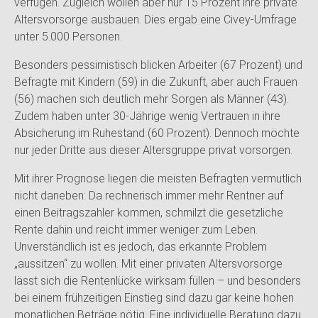
verfügen. Zugleich wollen aber nur 15 Prozent ihre private
Altersvorsorge ausbauen. Dies ergab eine Civey-Umfrage
unter 5.000 Personen.
Besonders pessimistisch blicken Arbeiter (67 Prozent) und
Befragte mit Kindern (59) in die Zukunft, aber auch Frauen
(56) machen sich deutlich mehr Sorgen als Männer (43).
Zudem haben unter 30-Jährige wenig Vertrauen in ihre
Absicherung im Ruhestand (60 Prozent). Dennoch möchte
nur jeder Dritte aus dieser Altersgruppe privat vorsorgen.
Mit ihrer Prognose liegen die meisten Befragten vermutlich
nicht daneben: Da rechnerisch immer mehr Rentner auf
einen Beitragszahler kommen, schmilzt die gesetzliche
Rente dahin und reicht immer weniger zum Leben.
Unverständlich ist es jedoch, das erkannte Problem
„aussitzen“ zu wollen. Mit einer privaten Altersvorsorge
lässt sich die Rentenlücke wirksam füllen – und besonders
bei einem frühzeitigen Einstieg sind dazu gar keine hohen
monatlichen Beträge nötig. Eine individuelle Beratung dazu